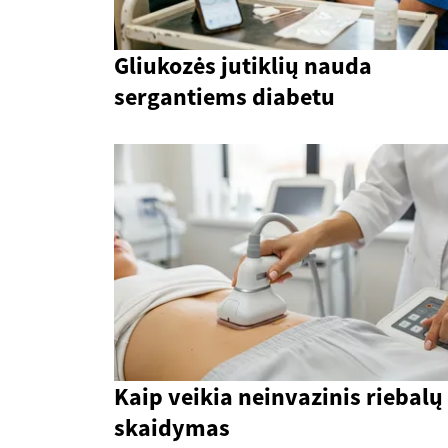
Gliukozės jutiklių nauda
sergantiems diabetu
Kaip veikia neinvazinis riebalų
skaidymas