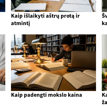
Kaip išlaikyti aštrų protą ir
Š
atmintį
ka
Kaip padengti mokslo kaina
Ka
ž