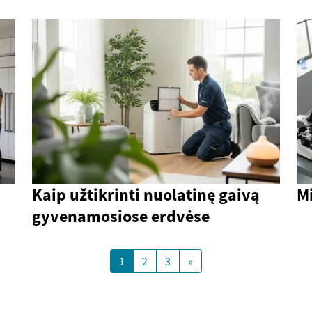
Kaip užtikrinti nuolatinę gaivą
Mi
gyvenamosiose erdvėse
1
2
3
»