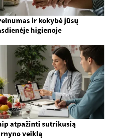
velnumas ir kokybė jūsų
sdienėje higienoje
ip atpažinti sutrikusią
arnyno veiklą