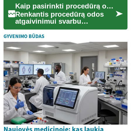
suprasti galimus rizikos
Kaip pasirinkti procedūrą odos atgaivinimui pagal odos tipą
veiksnius, procedūrų...
Renkantis procedūrą odos
atgaivinimui svarbu
atsižvelgti į odos tipą,
pagrindines problemas (pvz.,
GYVENIMO BŪDAS
pigmentaciją ar ra...
Naujovės medicinoje: kas laukia