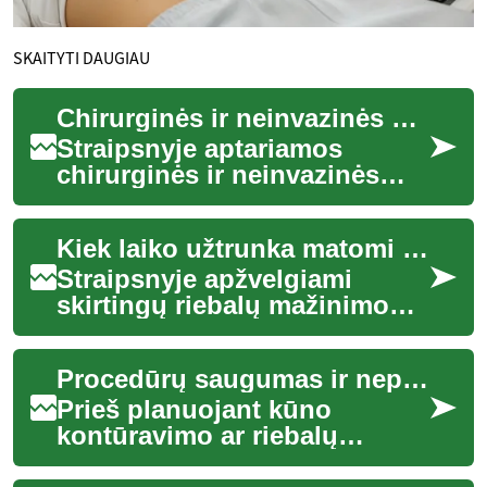
SKAITYTI DAUGIAU
Chirurginės ir neinvazinės alternatyvos: kaip pasirinkti pagal tikslus
Straipsnyje aptariamos
chirurginės ir neinvazinės
riebalų mažinimo parinktys,
paaiškinama, kaip skirtingos
Kiek laiko užtrunka matomi pokyčiai: laiko skalė pagal metodą
procedūros...
Straipsnyje apžvelgiami
skirtingų riebalų mažinimo
metodų laiko aspektai — nuo
chirurginių priemonių iki
Procedūrų saugumas ir nepageidaujami reiškiniai: ką žinoti prieš procedūrą
neinvazinių ...
Prieš planuojant kūno
kontūravimo ar riebalų
mažinimo procedūrą, svarbu