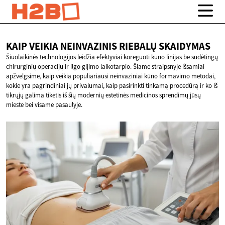
KAIP VEIKIA NEINVAZINIS
RIEBALŲ SKAIDYMAS
Šiuolaikinės technologijos leidžia efektyviai koreguoti kūno linijas be sudėtingų
chirurginių operacijų ir ilgo gijimo laikotarpio. Šiame straipsnyje išsamiai
apžvelgsime, kaip veikia populiariausi neinvaziniai kūno formavimo metodai,
kokie yra pagrindiniai jų privalumai, kaip pasirinkti tinkamą procedūrą ir ko iš
tikrųjų galima tikėtis iš šių modernių estetinės medicinos sprendimų jūsų
mieste bei visame pasaulyje.