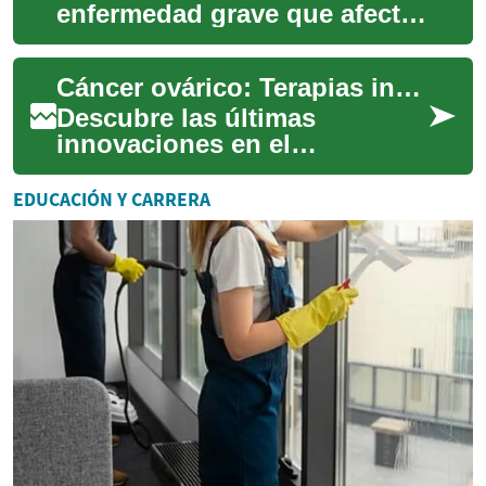
enfermedad grave que afecta
a miles de mujeres en todo el
mundo. A pesar de su
Cáncer ovárico: Terapias innovadoras y opciones de tratamiento
complejidad...
Descubre las últimas
innovaciones en el
tratamiento del cáncer de
ovario, desde cirugías
EDUCACIÓN Y CARRERA
avanzadas hasta terapias
mol...