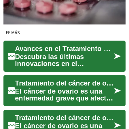
LEE MÁS
Avances en el Tratamiento del Cáncer Ovárico: Guía Actualizada
Descubra las últimas
innovaciones en el
tratamiento del cáncer de
ovario, desde terapias
Tratamiento del cáncer de ovario: Opciones y avances médicos
tradicionales hasta
enfoques...
El cáncer de ovario es una
enfermedad grave que afecta
a miles de mujeres en todo el
mundo. A medida que la
Tratamiento del cáncer de ovario: Opciones y avances médicos
investiga...
El cáncer de ovario es una