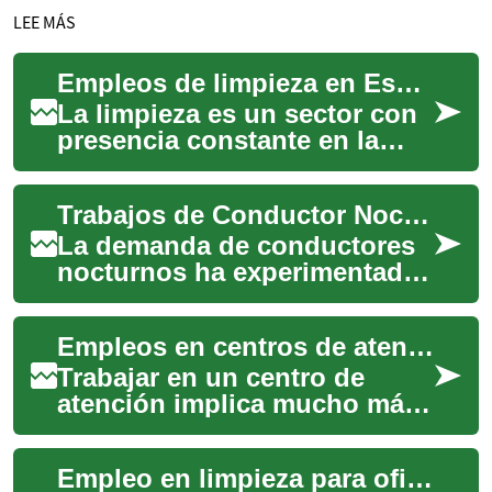
LEE MÁS
Empleos de limpieza en España: guía para encontrar trabajo de oficina
La limpieza es un sector con
presencia constante en la
economía: ofrece opciones
tanto para quienes buscan
Trabajos de Conductor Nocturno: Oportunidades y Desafíos en la Economía 24/7
empleo a t...
La demanda de conductores
nocturnos ha experimentado
un aumento significativo en
los últimos años, impulsada
Empleos en centros de atención: guía para trabajadores y turnos
por el c...
Trabajar en un centro de
atención implica mucho más
que responder llamadas; es
una industria que combina
Empleo en limpieza para oficinas en España
comunicación...