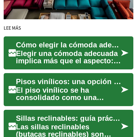
LEE MÁS
Cómo elegir la cómoda adecuada según el espacio y el estilo
Elegir una cómoda adecuada
implica más que el aspecto:
hay que considerar
dimensiones, materiales,
Pisos vinílicos: una opción versátil para renovar tu hogar con estilo y practicidad
capacidad de almac...
El piso vinílico se ha
consolidado como una
alternativa popular para
viviendas y espacios
Sillas reclinables: guía práctica para elegir en tu salón
comerciales por su
combinac...
Las sillas reclinables
(butacas reclinables) son