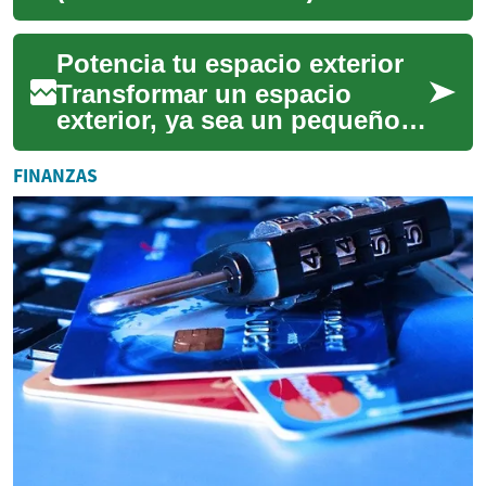
piezas de mobiliario que
combinan funcionalidad y
Potencia tu espacio exterior
confort, y pueden ...
Transformar un espacio
exterior, ya sea un pequeño
balcón, una terraza amplia o
un jardín extenso, ofrece una
FINANZAS
oportun...