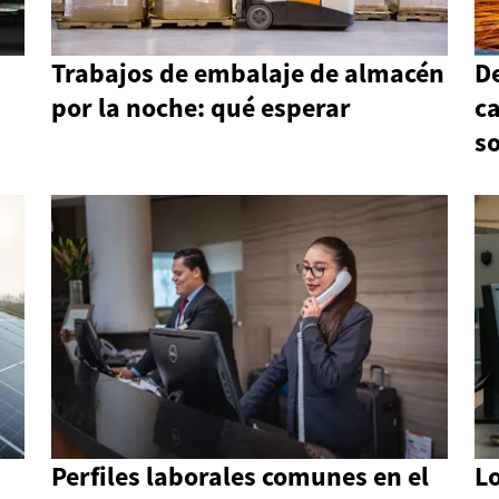
Trabajos de embalaje de almacén
D
por la noche: qué esperar
ca
s
Perfiles laborales comunes en el
L