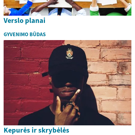
Verslo planai
GYVENIMO BŪDAS
Kepurės ir skrybėlės