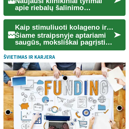
Naujausi klinikiniai tyrimai
apie riebalų šalinimo
metodus tiria ilgalaikį poveikį,
saugumą ir paciento
Kaip stimuliuoti kolageno ir elastino gamybą saugiai
pasitenkinimą...
Šiame straipsnyje aptariami
saugūs, moksliškai pagrįsti
būdai skatinti odos kolageno
ir elastino gamybą. Išskiriami
ŠVIETIMAS IR KARJERA
n...