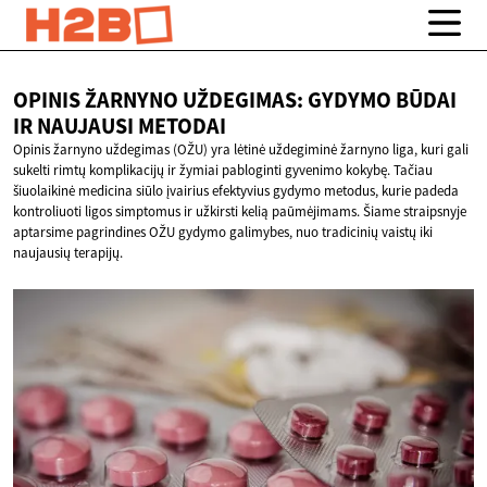
OPINIS ŽARNYNO UŽDEGIMAS: GYDYMO BŪDAI
IR
NAUJAUSI METODAI
Opinis žarnyno uždegimas (OŽU) yra lėtinė uždegiminė žarnyno liga, kuri gali
sukelti rimtų komplikacijų ir žymiai pabloginti gyvenimo kokybę. Tačiau
šiuolaikinė medicina siūlo įvairius efektyvius gydymo metodus, kurie padeda
kontroliuoti ligos simptomus ir užkirsti kelią paūmėjimams. Šiame straipsnyje
aptarsime pagrindines OŽU gydymo galimybes, nuo tradicinių vaistų iki
naujausių terapijų.