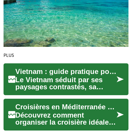
PLUS
Vietnam : guide pratique pour vos vacances et croisière
Le Vietnam séduit par ses
paysages contrastés, sa
cuisine riche et son héritage
culturel unique. Avant de
Croisières en Méditerranée : guide pratique et conseils
partir, pla...
Découvrez comment
organiser la croisière idéale
en Méditerranée : itinéraires