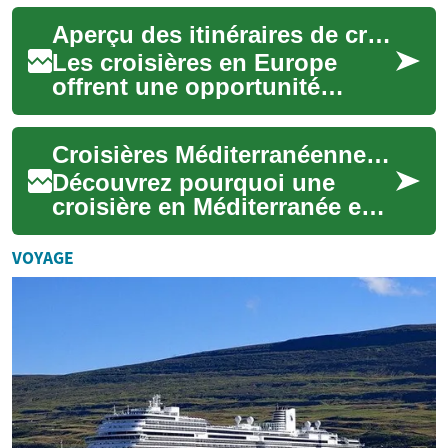
populaires, confort à bord,
Aperçu des itinéraires de croisière en Europe
options de ...
Les croisières en Europe
offrent une opportunité
unique de découvrir une
multitude de cultures, de
Croisières Méditerranéennes : guide pratique pour seniors
paysages et d'hist...
Découvrez pourquoi une
croisière en Méditerranée est
idéale pour les seniors :
confort à bord, étapes
VOYAGE
culturelles var...