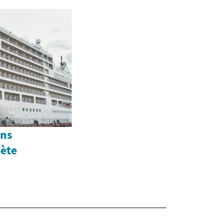
ons
Sète