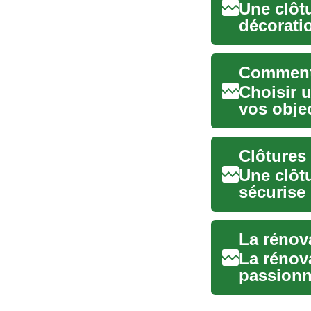
Une clôtu
décorati
extérieur.
Choisir 
vos objec
format d'
Une clôtu
sécurise 
l’esthétiq
La rénova
passionn
l'ambianc