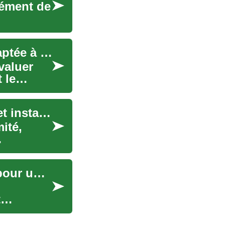
élément de
Comment choisir une formation de direction adaptée à votre parcours
valuer
 le
Clôtures de jardin : guide complet pour choisir et installer
ité,
La rénovation de salle de bain : Guide complet pour un projet réussi
t