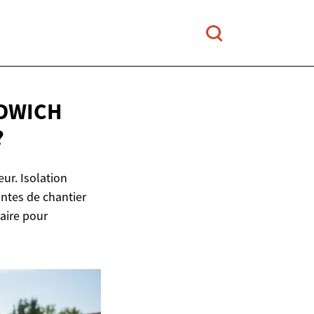
NDWICH
?
ur. Isolation
intes de chantier
laire pour