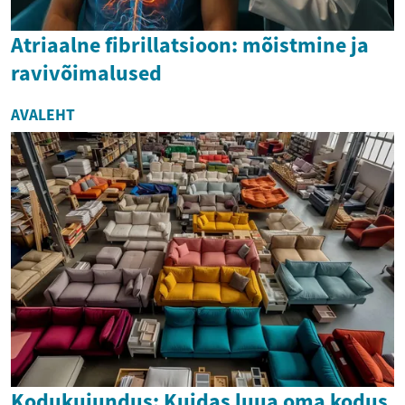
Atriaalne fibrillatsioon: mõistmine ja
ravivõimalused
AVALEHT
Kodukujundus: Kuidas luua oma kodus