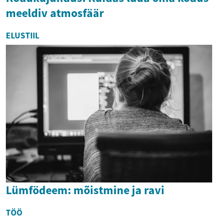
meeldiv atmosfäär
ELUSTIIL
Lümfödeem: mõistmine ja ravi
TÖÖ