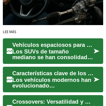
LEE MÁS
Vehículos espaciosos para aventuras urbanas y familiares
Los SUVs de tamaño
mediano se han consolidado
como una opción popular
para conductores que buscan
Características clave de los automóviles con diseño adaptable
un equilibrio entre...
Los vehículos modernos han
evolucionado
significativamente, buscando
satisfacer una amplia gama
Crossovers: Versatilidad y Rendimiento en un Solo Vehículo
de necesidades para c...