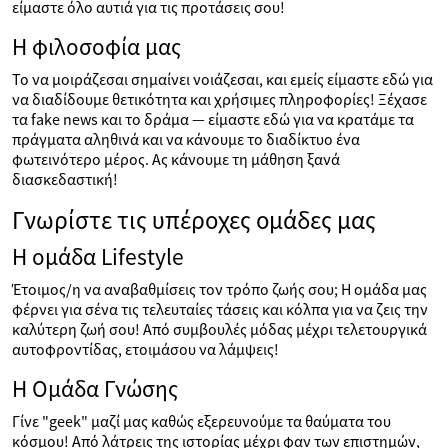
είμαστε όλο αυτιά για τις προτάσεις σου!
Η φιλοσοφία μας
Το να μοιράζεσαι σημαίνει νοιάζεσαι, και εμείς είμαστε εδώ για
να διαδίδουμε θετικότητα και χρήσιμες πληροφορίες! Ξέχασε
τα fake news και το δράμα — είμαστε εδώ για να κρατάμε τα
πράγματα αληθινά και να κάνουμε το διαδίκτυο ένα
φωτεινότερο μέρος. Ας κάνουμε τη μάθηση ξανά
διασκεδαστική!
Γνωρίστε τις υπέροχες ομάδες μας
Η ομάδα Lifestyle
Έτοιμος/η να αναβαθμίσεις τον τρόπο ζωής σου; Η ομάδα μας
φέρνει για σένα τις τελευταίες τάσεις και κόλπα για να ζεις την
καλύτερη ζωή σου! Από συμβουλές μόδας μέχρι τελετουργικά
αυτοφροντίδας, ετοιμάσου να λάμψεις!
Η Ομάδα Γνώσης
Γίνε "geek" μαζί μας καθώς εξερευνούμε τα θαύματα του
κόσμου! Από λάτρεις της ιστορίας μέχρι φαν των επιστημών,