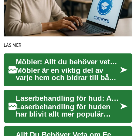
LÄS MER
Möbler: Allt du behöver veta om sovrum och sängar
Möbler är en viktig del av
varje hem och bidrar till både
funktion och estetik. När det
gäller sovrummet är sängen
Laserbehandling för hud: Allt du behöver veta
ut...
Laserbehandling för huden
har blivit allt mer populär
som en effektiv metod för att
förbättra hudens utseende
Allt Du Behöver Veta om Fettreducering genom Liposuction
och häl...