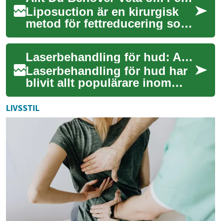
Liposuction är en kirurgisk
metod för fettreducering som
har hjälpt många människor
att uppnå sina kroppsliga
Laserbehandling för hud: Allt du behöver veta
mål. De...
Laserbehandling för hud har
blivit allt populärare inom
skönhetsindustrin de senaste
åren. Denna avancerade
LIVSSTIL
metod erb...