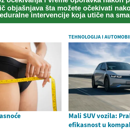
ič objašnjava šta možete očekivati nak
eduralne intervencije koja utiče na sma
ne i ...
TEHNOLOGIJA I AUTOMOBI
asnoće
Mali SUV vozila: Pra
efikasnost u komp