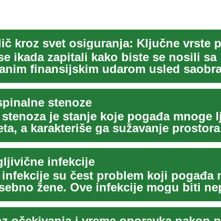
 se ikada zapitali kako biste se nosili sa
anim finansijskim udarom usled saobr
ozbil...
spinalne stenoze
 stenoza je stanje koje pogađa mnoge l
ta, a karakteriše ga sužavanje prostora
 stubu ...
ljivične infekcije
e infekcije su čest problem koji pogađ
sebno žene. Ove infekcije mogu biti nep