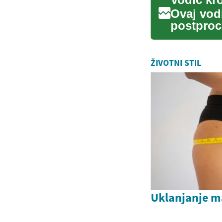
Ovaj vod
postproc
unosa hra
ŽIVOTNI STIL
Uklanjanje m