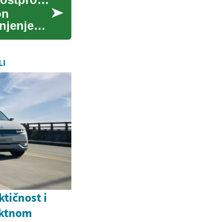
on
njenje
LI
ktičnost i
aktnom