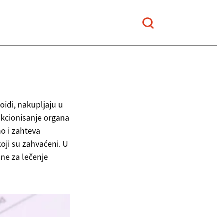
oidi, nakupljaju u
nkcionisanje organa
o i zahteva
oji su zahvaćeni. U
pne za lečenje