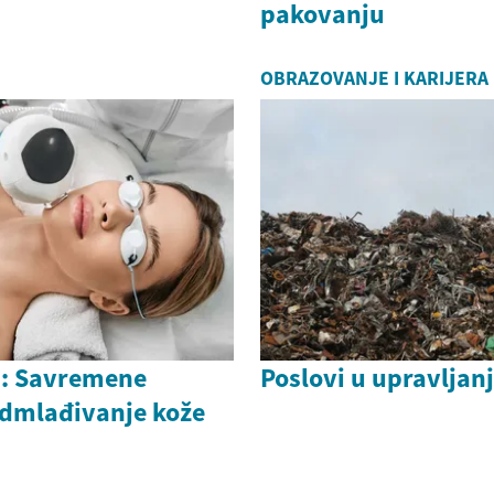
pakovanju
OBRAZOVANJE I KARIJERA
a: Savremene
Poslovi u upravlja
dmlađivanje kože