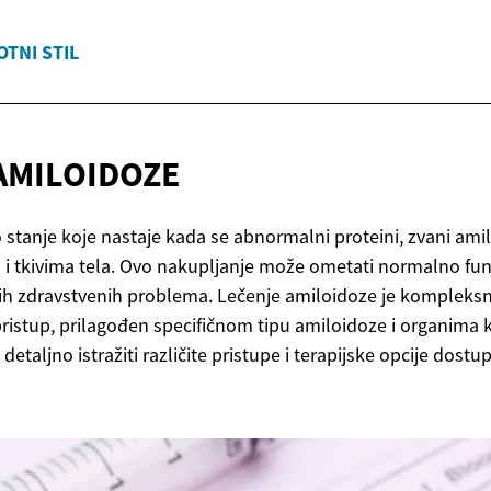
OTNI STIL
AMILOIDOZE
 stanje koje nastaje kada se abnormalni proteini, zvani amil
a i tkivima tela. Ovo nakupljanje može ometati normalno fu
jnih zdravstvenih problema. Lečenje amiloidoze je kompleksn
pristup, prilagođen specifičnom tipu amiloidoze i organima k
taljno istražiti različite pristupe i terapijske opcije dostu