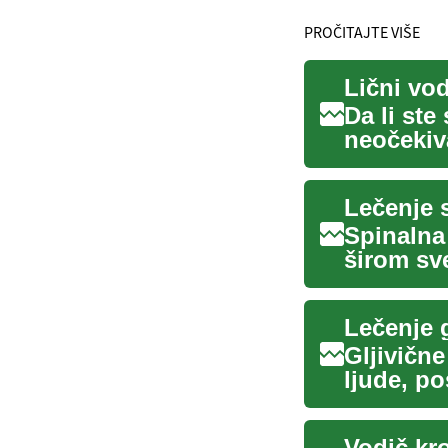
PROČITAJTE VIŠE
Da li ste
neočekiv
nesreće, 
Lečenje 
Spinalna
širom sve
kičmenom
Lečenje g
Gljivičn
ljude, po
izazi...