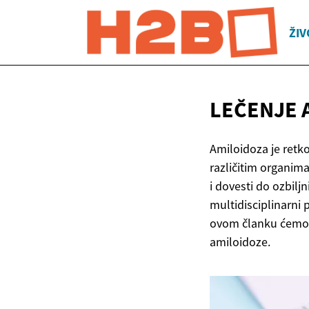
ŽIV
LEČENJE
Amiloidoza je retko
različitim organim
i dovesti do ozbil
multidisciplinarni 
ovom članku ćemo de
amiloidoze.