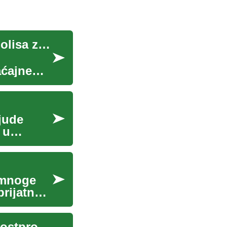
Lični vodič kroz svet osiguranja: Ključne vrste polisa za zaštitu vas i vaših najmilijih
aćajne
jude
 u
a mnoge
rijatne i
Vodič kroz očekivanja i vreme oporavka nakon postproceduralne intervencije