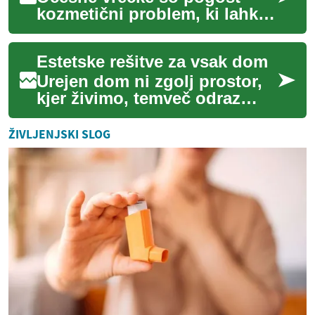
kozmetični problem, ki lahko
močno vpliva na samozavest
in videz posameznika. Gre za
Estetske rešitve za vsak dom
nabrekli...
Urejen dom ni zgolj prostor,
kjer živimo, temveč odraz
naše osebnosti, zato je
notranje oblikovanje
ŽIVLJENJSKI SLOG
ključnega pomena ...