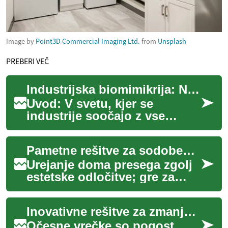
Image by
Point3D Commercial Imaging Ltd.
from
Unsplash
PREBERI VEČ
Industrijska biomimikrija: Naravne rešitve za poslovno inovativnost
Uvod: V svetu, kjer se
industrije soočajo z vse
večjimi izzivi trajnosti in
učinkovitosti, se vodilna
Pametne rešitve za sodoben dom
podjetja obrača...
Urejanje doma presega zgolj
estetske odločitve; gre za
ustvarjanje prostora, ki
odraža osebnost, hkrati pa
Inovativne rešitve za zmanjšanje očesnih vrečk
ponuja udo...
Očesne vrečke so pogost