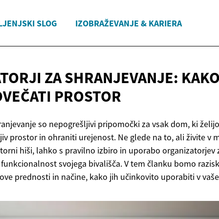
LJENJSKI SLOG
IZOBRAŽEVANJE & KARIERA
TORJI ZA SHRANJEVANJE: KAKO
OVEČATI PROSTOR
hranjevanje so nepogrešljivi pripomočki za vsak dom, ki žel
ljiv prostor in ohraniti urejenost. Ne glede na to, ali živite 
torni hiši, lahko s pravilno izbiro in uporabo organizatorjev
 funkcionalnost svojega bivališča. V tem članku bomo raziska
hove prednosti in načine, kako jih učinkovito uporabiti v v