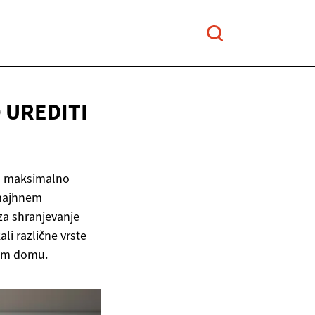
 UREDITI
ijo maksimalno
v majhnem
 za shranjevanje
li različne vrste
ašem domu.