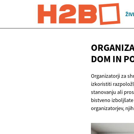
ŽIV
ORGANIZA
DOM IN
P
Organizatorji za s
izkoristiti razpolož
stanovanju ali pros
bistveno izboljšate
organizatorjev, nji