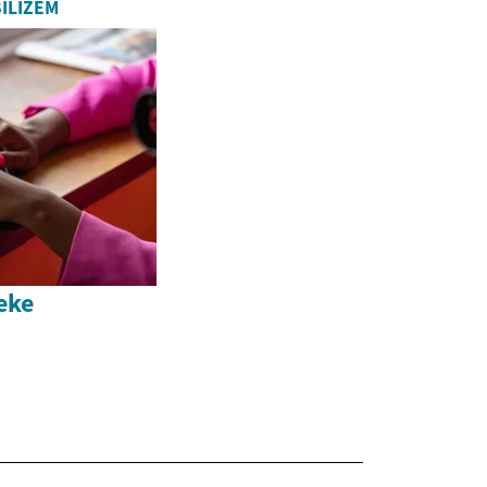
ILIZEM
eke