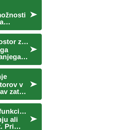
možnosti
na
Sončna terasa: Kako ustvariti popoln zunanji prostor za uživanje v soncu
ega
nanjega
je
torov v
av zato
Naslov: Kako izbrati zofe in kavče za udoben in funkcionalen dom
ju ali
. Pri