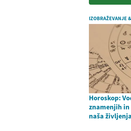
izbiri...
IZOBRAŽEVANJE &
Horoskop: Vod
znamenjih in
naša življenj