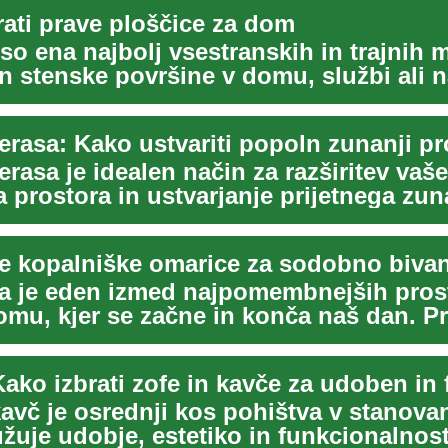
rati prave ploščice za dom
so ena najbolj vsestranskih in trajnih 
in stenske površine v domu, službi ali 
...
rasa je idealen način za razširitev vaš
 prostora in ustvarjanje prijetnega zu
...
e kopalniške omarice za sodobno bivan
a je eden izmed najpomembnejših pros
mu, kjer se začne in konča naš dan. Pr
,...
kavč je osrednji kos pohištva v stanovan
užuje udobje, estetiko in funkcionalnost