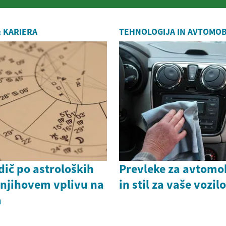
 KARIERA
TEHNOLOGIJA IN AVTOMOB
ič po astroloških
Prevleke za avtomob
 njihovem vplivu na
in stil za vaše vozilo
a