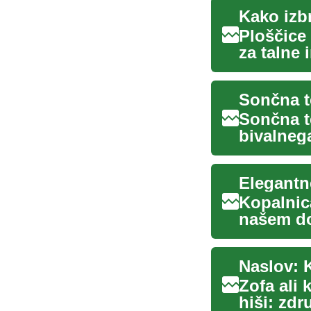
Kako izb
Ploščice 
za talne 
zunanjih 
Sončna te
bivalnega
okolja za 
Elegantn
Kopalnic
našem do
je ključno
Zofa ali 
hiši: zdr