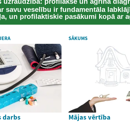
s uzraudzība: profilakse un agrīna diag
r savu veselību ir fundamentāla labklāj
a, un profilaktiskie pasākumi kopā ar 
ku...
JERA
SĀKUMS
s darbs
Mājas vērtība