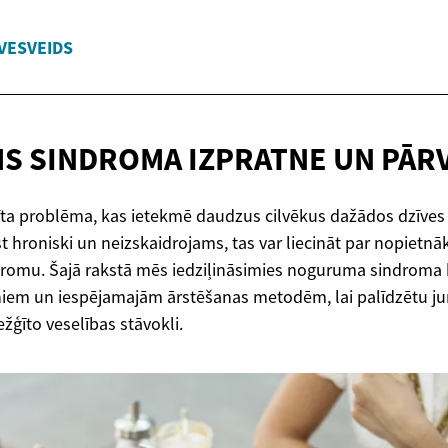
VESVEIDS
S SINDROMA IZPRATNE
UN PĀR
īta problēma, kas ietekmē daudzus cilvēkus dažādos dzīve
hroniski un neizskaidrojams, tas var liecināt par nopietnāk
omu. Šajā rakstā mēs iedziļināsimies noguruma sindroma b
iem un iespējamajām ārstēšanas metodēm, lai palīdzētu ju
ežģīto veselības stāvokli.