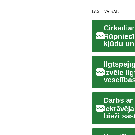
LASĪT VAIRĀK
Cirkadiā
Rūpniecī
kļūdu un
operatīvā
Izvēle il
veselība
svarī...
Darbs ar 
Iekrāvēja 
bieži sas