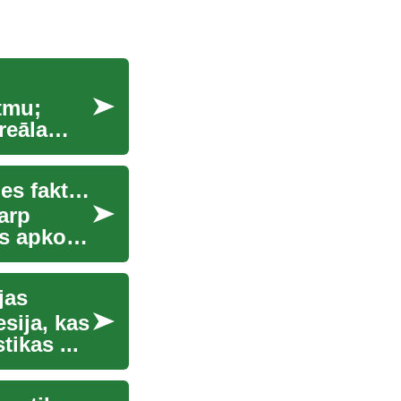
tmu;
reāla
Ilgtspējīgas dzīvesvietas izvēle: veselības un vides faktori
tarp
ts apkopo
jas
esija, kas
ikas ...