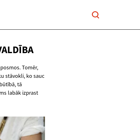
VALDĪBA
s posmos. Tomēr,
u stāvokli, ko sauc
ūtībā, tā
ms labāk izprast