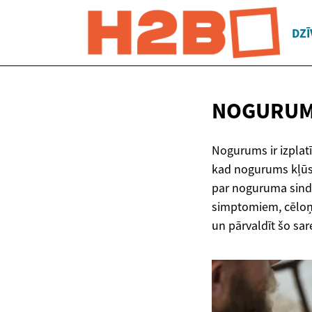
DZĪ
NOGURUM
Nogurums ir izplat
kad nogurums kļūst 
par noguruma sindr
simptomiem, cēloņ
un pārvaldīt šo sar