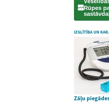
Veselība
Rūpes pa
sastāvdaļ
diagnosti
IZGLĪTĪBA UN KAR
Zāļu piegāde