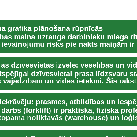
na grafika plānošana rūpnīcās
bas maiņa uzrauga darbinieku miega ri
 ievainojumu risks pie nakts maiņām ir 
 prob...
gtspējīgai dzīvesvietai prasa līdzsvaru s
s vajadzībām un vides ietekmi. Šis raks
iekrāvēju: prasmes, atbildības un iespē
darbs (forklift) ir praktiska, fiziska prof
topama noliktavās (warehouse) un loģist