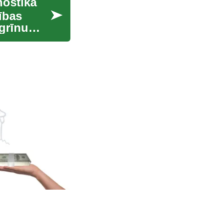
nostika
ības
agrīnu