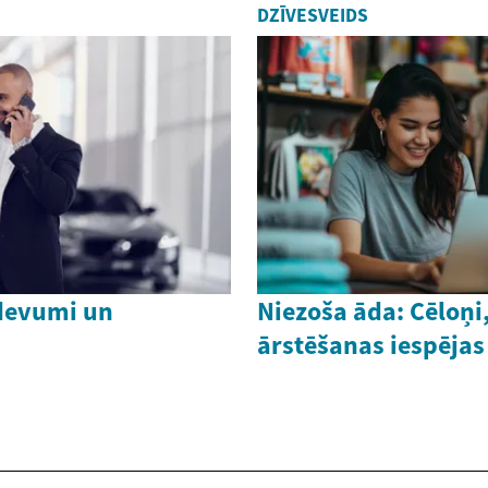
DZĪVESVEIDS
devumi un
Niezoša āda: Cēloņi
ārstēšanas iespējas