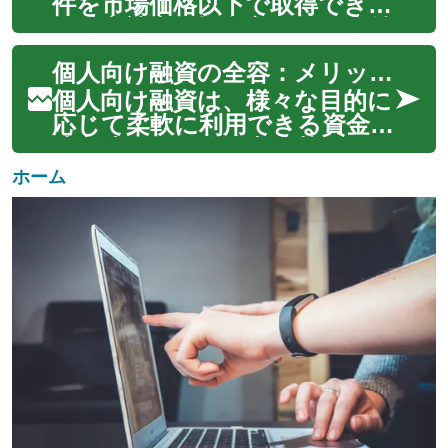
は？費用や治療期間、潜在的リ
件を市場価格以下で取得できる
スクも含めて、インプラント
不動産競売。投資家にとって魅
治療の全貌を詳...
力的な選択肢ですが、独自のリ
個人向け融資の全容：メリットとデメリットを徹底解説
スクと複雑な手続きが存在しま
す。本記事では、競売物件投資
個人向け融資は、様々な目的に
の基本から実践的なアドバイ
応じて柔軟に利用できる資金調
スまで、初心者から上級者まで
達方法です。信用力に基づいて
役立つ情報を...
審査され、無担保で借り入れが
ホーム
可能な点が特徴です。しかし、
その便利さゆえに注意点も存在
します。本記事では、個人向け
融資の仕組みから、主な用途、
金利の決定...