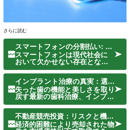
さらに読む
スマートフォンの分割払い: 便利な支払い方法を徹底解説
スマートフォンは現代社会に
おいて欠かせない存在となっ
ています。しかし、高性能な最
新機種は価格も高く、一括払い
インプラント治療の真実：選択肢、メリット、リスクを徹底解説
が難しい場合もあります。そ
こで注目されているのが分割
失った歯の機能と美しさを取り
払いです。この記事では、ス
戻す最新の歯科治療、インプラ
マートフォンの分割払いにつ
ント。その種類や利点、注意点
いて詳しく解説し、メリ...
まで、患者さんが知っておく
不動産競売投資：リスクと機会を徹底解説
べき全てを網羅。自然な笑顔を
取り戻すための最適な選択肢と
経済的困難により売却された物