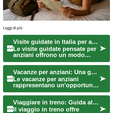
Leggi di più
Visite guidate in Italia per anziani: come scegliere e organizzare
Le visite guidate pensate per
anziani offrono un modo
sicuro e piacevole per
scoprire l'Italia senza
Vacanze per anziani: Una guida completa per un relax rigenerante
rinunciare al co...
Le vacanze per anziani
rappresentano un'opportunità
unica per godersi il meritato
riposo e vivere nuove
Viaggiare in treno: Guida alla pianificazione globale
esperienze in...
Il viaggio in treno offre