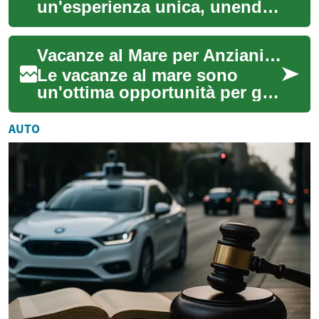
un'esperienza unica, unendo
il comfort alla possibilità di
ammirare paesaggi
Vacanze al Mare per Anziani: Una Guida Completa
mozzafiato che...
Le vacanze al mare sono
un'ottima opportunità per gli
anziani di rilassarsi,
rigenerarsi e godersi il sole e
AUTO
il mare ...