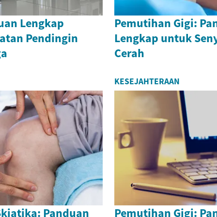
uan Lengkap
Pemutihan Gigi: P
latan Pendingin
Lengkap untuk Sen
ga
Cerah
KESEJAHTERAAN
kiatika: Panduan
Pemutihan Gigi: P