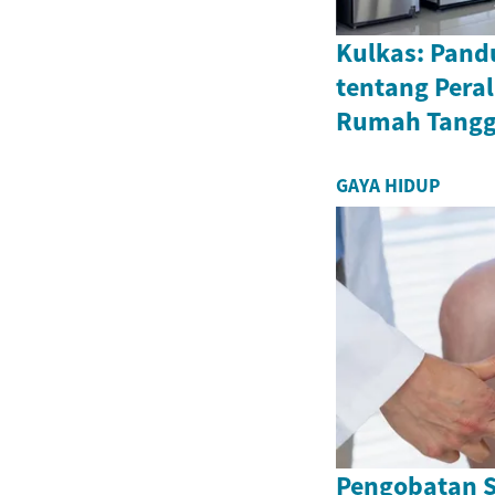
Kulkas: Pand
tentang Pera
Rumah Tang
GAYA HIDUP
Pengobatan S