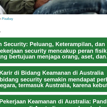
m
Pixabay
A
ekerjaan security mencakup peran fisik
yang bertujuan menjaga orang, aset, dan
dari ris...
Karir di Bidang Keamanan di Australia
 bidang security semakin mendapat perh
egara, termasuk Australia, karena keb
t...