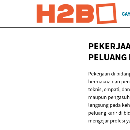
GAY
PEKERJAA
PELUANG 
Pekerjaan di bida
bermakna dan penu
teknis, empati, da
maupun pengasuh,
langsung pada kehi
peluang karir di b
mengejar profesi ya