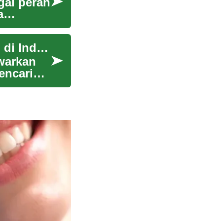
gai peran
a
Pekerjaan Lepas Pantai: Peluang dan Tantangan di Industri Minyak dan Gas
awarkan
encari