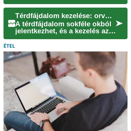
nyújt a bekötési hibák
azonosításához és
Térdfájdalom kezelése: orvosi és injekciós lehetőségek
javításához olyan...
A térdfájdalom sokféle okból
jelentkezhet, és a kezelés az
ok, a tünetek súlyossága és
az egyéni élethelyzet
ÉTEL
függvény...