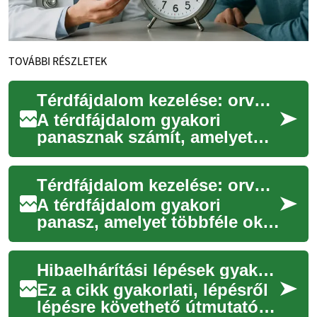
TOVÁBBI RÉSZLETEK
Térdfájdalom kezelése: orvosi lehetőségek és injekciók
A térdfájdalom gyakori
panasznak számít, amelyet
akut sérülés vagy hosszabb
távú kopás is okozhat. A
Térdfájdalom kezelése: orvosi lehetőségek és injekciók
fájdalom intenzi...
A térdfájdalom gyakori
panasz, amelyet többféle ok
— kopás, sérülés, gyulladás
vagy túlterhelés — válthat ki.
Hibaelhárítási lépések gyakori bekötési problémák esetén
A kezel...
Ez a cikk gyakorlati, lépésről
lépésre követhető útmutatót