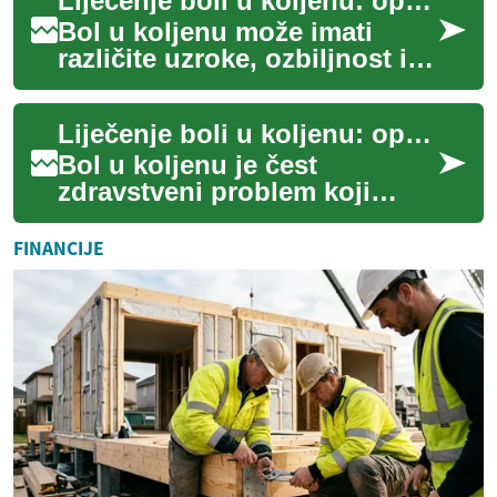
Liječenje boli u koljenu: opcije i očekivanja
dostup...
Bol u koljenu može imati
različite uzroke, ozbiljnost i
trajanje. U ovom tekstu
razmatramo glavne
Liječenje boli u koljenu: opcije, injekcije i gelovi
medicinske opcije, ...
Bol u koljenu je čest
zdravstveni problem koji
može utjecati na
svakodnevne aktivnosti,
FINANCIJE
hodanje i kvalitetu života. U...