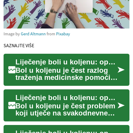
Image by
Gerd Altmann
from
Pixabay
SAZNAJTE VIŠE
Liječenje boli u koljenu: opcije, injekcije i gel terapije
Bol u koljenu je čest razlog
traženja medicinske pomoći i
može nastati zbog ozljede,
artritisa, preopterećenja ili
Liječenje boli u koljenu: opcije i medicinski pristupi
kr...
Bol u koljenu je čest problem
koji utječe na svakodnevne
aktivnosti, hodanje i kvalitetu
života. Razumijevanje