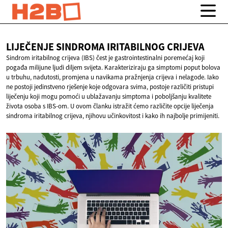
LIJEČENJE SINDROMA
IRITABILNOG CRIJEVA
Sindrom iritabilnog crijeva (IBS) čest je gastrointestinalni poremećaj koji
pogađa milijune ljudi diljem svijeta. Karakteriziraju ga simptomi poput bolova
u trbuhu, nadutosti, promjena u navikama pražnjenja crijeva i nelagode. Iako
ne postoji jedinstveno rješenje koje odgovara svima, postoje različiti pristupi
liječenju koji mogu pomoći u ublažavanju simptoma i poboljšanju kvalitete
života osoba s IBS-om. U ovom članku istražit ćemo različite opcije liječenja
sindroma iritabilnog crijeva, njihovu učinkovitost i kako ih najbolje primijeniti.