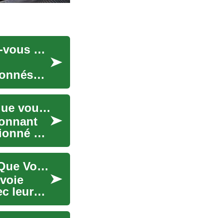
Formation de Mécanicien Automobile : Préparez-vous à une Carrière Passionnante
ionnés
Formation de mécanicien automobile : Tout ce que vous devez savoir
ionnant
sionné de
Formation de Mécanicien Automobile : Tout Ce Que Vous Devez Savoir
voie
ec leurs