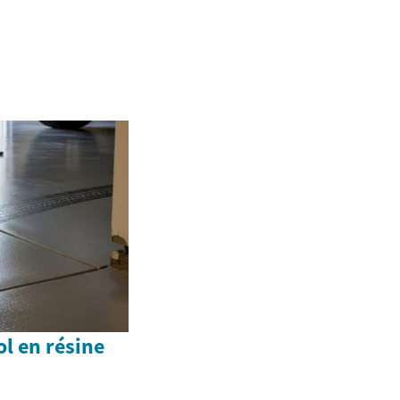
l en résine
?