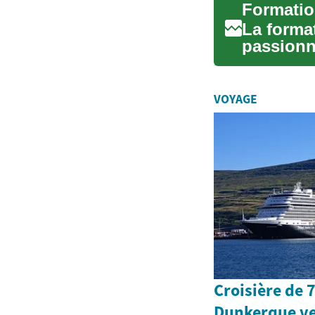
La forma
passionna
mains et r
VOYAGE
Croisière de 
Dunkerque ve