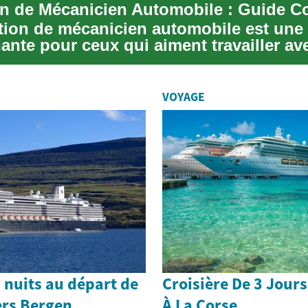
tion de mécanicien automobile est une 
nte pour ceux qui aiment travailler av
...
VOYAGE
7 nuits au départ de
Croisière De 3 Jours
rs Bergen,
À La Corse