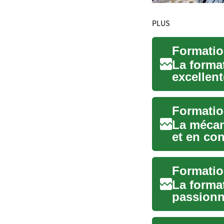
PLUS
La forma
excellen
par les vo
La mécan
et en co
voitures 
La forma
passionna
mains et r