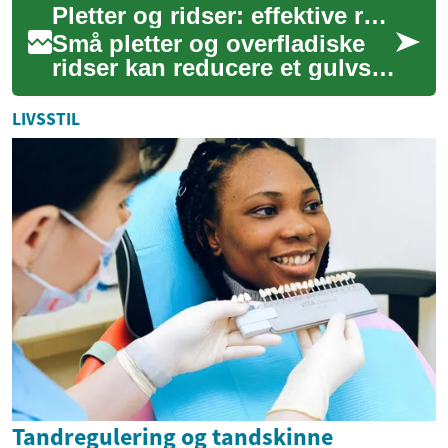
Pletter og ridser: effektive reparationsteknikker
livskvalite...
Små pletter og overfladiske
ridser kan reducere et gulvs
udseende og følelse, men
mange skader kan repareres
LIVSSTIL
uden ful...
Tandregulering og tandskinne