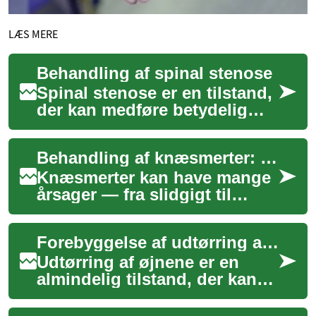
LÆS MERE
Behandling af spinal stenose
Spinal stenose er en tilstand,
der kan medføre betydelig
smerte og begrænsninger i
dagligdagen. Denne tilstand
Behandling af knæsmerter: metoder og muligheder
opstår...
Knæsmerter kan have mange
årsager — fra slidgigt til
overbelastning eller akut
skade — og påvirker
Forebyggelse af udtørring af øjnene
bevægelighed og li...
Udtørring af øjnene er en
almindelig tilstand, der kan
forårsage betydeligt ubehag
og påvirke den daglige